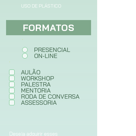
USO DE PLÁSTICO
FORMATOS
.
*
PRESENCIAL
ON-LINE
O
.
*
b
r
AULÃO
i
WORKSHOP
g
PALESTRA
a
MENTORIA
t
RODA DE CONVERSA
ó
ASSESSORIA
r
i
o
Deseja adquirir esses