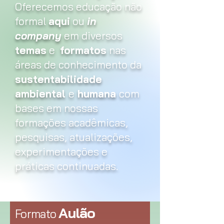
Oferecemos educação não
formal
aqui
ou
in
company
em diversos
temas
e
formatos
nas
áreas de conhecimento da
sustentabilidade
ambiental
e
humana
com
bases em nossas
formações acadêmicas,
pesquisas, atualizações,
experimentações e
práticas continuadas.
Aulão
Formato