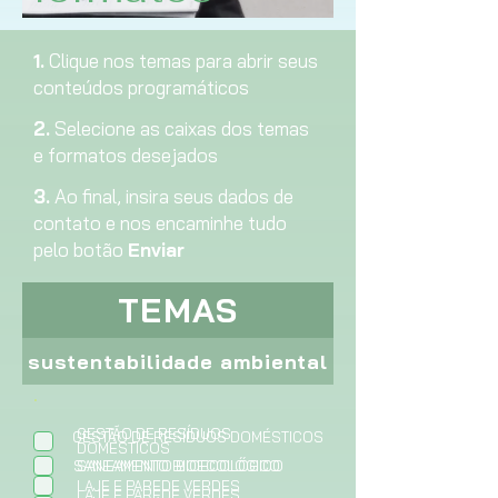
1.
Clique nos temas para abrir seus
conteúdos programáticos
2.
Selecione as caixas dos temas
e formatos desejados
3.
Ao final, insira seus dados de
contato e nos encaminhe tudo
pelo botão
Enviar
TEMAS
sustentabilidade ambiental
O
.
*
b
r
GESTÃO DE RESÍDUOS
GESTÃO DE RESÍDUOS DOMÉSTICOS
DOMÉSTICOS
i
SANEAMENTO BIOECOLÓGICO
SANEAMENTO BIOECOLÓGICO
g
LAJE E PAREDE VERDES
a
LAJE E PAREDE VERDES