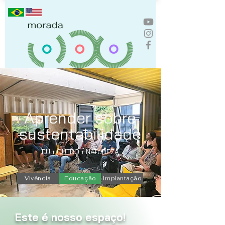
Aprender sobre
sustentabilidade
EU + OUTRO + NATUREZA
Vivência
Educação
Implantação
Este é nosso espaço!