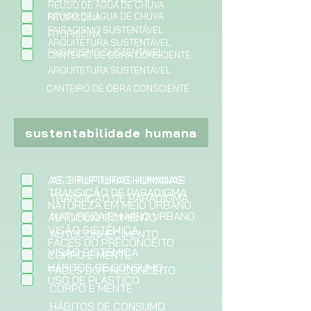
REUSO DE ÁGUA DE CHUVA
t
REÚSO DE ÁGUA DE CHUVA
FITOPISCINA
ó
PAISAGISMO SUSTENTÁVEL
r
FITOPISCINA
ARQUITETURA SUSTENTÁVEL
i
PAISAGISMO SUSTENTÁVEL
CANTEIRO DE OBRA CONSCIENTE
o
ARQUITETURA SUSTENTÁVEL
CANTEIRO DE OBRA CONSCIENTE
sustentabilidade humana
O
.
*
b
r
AS 3 RUPTURAS HUMANAS
AS 3 RUPTURAS HUMANAS
i
TRANSIÇÃO DE PARADIGMA
TRANSIÇÃO DE PARADIGMA
g
NATUREZA EM MEIO URBANO
a
NATUREZA EM MEIO URBANO
AUTOCONHECIMENTO
t
VISÃO SISTÊMICA
AUTOCONHECIMENTO
ó
FACES DO PRECONCEITO
r
VISÃO SISTÊMICA
CORPO E MENTE
i
HÁBITOS DE CONSUMO
FACES DO PRECONCEITO
o
USO DE PLÁSTICO
CORPO E MENTE
HÁBITOS DE CONSUMO